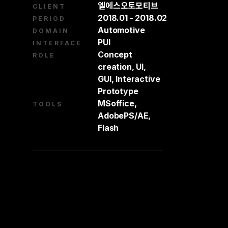
엘에스오토모티브
CLIENT
2018.01 - 2018.02
PERIOD
Automotive
DOMAIN
PUI
INTERFACE
Concept
ROLE
creation, UI,
GUI, Interactive
Prototype
MSoffice,
TOOLS
AdobePS/AE,
Flash