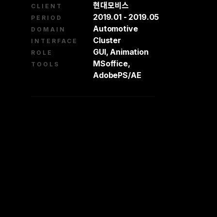
현대모비스
CLIENT
2019.01 - 2019.05
PERIOD
Automotive
DOMAIN
Cluster
INTERFACE
GUI, Animation
ROLE
MSoffice,
TOOLS
AdobePS/AE