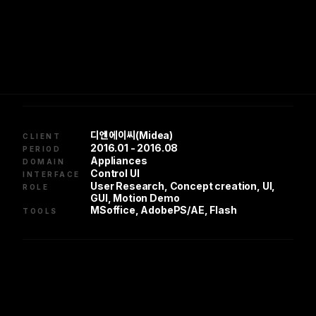
디엔에이씨(Midea)
CLIENT
2016.01 - 2016.08
PERIOD
Appliances
DOMAIN
Control UI
INTERFACE
User Research, Concept creation, UI,
ROLE
GUI, Motion Demo
MSoffice, AdobePS/AE, Flash
TOOLS