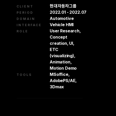
현대자동차그룹
CLIENT
2022.01 - 2022.07
PERIOD
Automotive
DOMAIN
Vehicle HMI
INTERFACE
User Research,
ROLE
Concept
creation, UI,
ETC
(visualizing),
Animation,
Motion Demo
MSoffice,
TOOLS
AdobePS/AE,
3Dmax